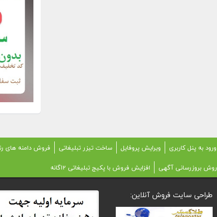
ورود به پنل کاربری
ویرایش پروفایل
ساخت تیزر تبلیغاتی
فروش دامنه های رن
روش بروزرسانی آگهی
افزایش فروش با پکیج تبلیغاتی 12گانه
طراحی سایت فروش آنلاین: