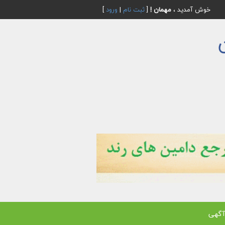
خوش آمدید ،
مهمان !
[
ثبت نام
|
ورود
]
آگهی