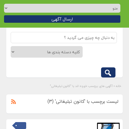
ارسال آگهی
خانه
»
آگهی های برچسب خورده اند با "کانون تبلیغاتی"
لیست برچسب با 'کانون تبلیغاتی' (3)