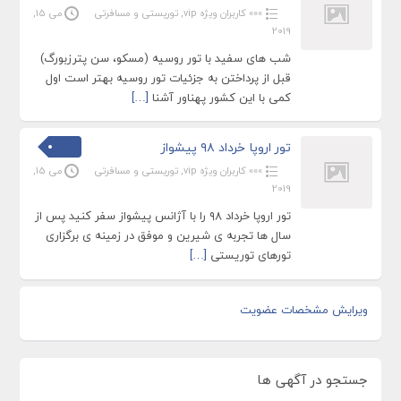
»»» کاربران ویژه vip
,
توریستی و مسافرتی
می 15,
2019
شب های سفید با تور روسیه (مسکو، سن پترزبورگ)
قبل از پرداختن به جزئیات تور روسیه بهتر است اول
کمی با این کشور پهناور آشنا
[…]
تور اروپا خرداد ۹۸ پیشواز
»»» کاربران ویژه vip
,
توریستی و مسافرتی
می 15,
2019
تور اروپا خرداد ۹۸ را با آژانس پیشواز سفر کنید پس از
سال ها تجربه ی شیرین و موفق در زمینه ی برگزاری
تورهای توریستی
[…]
ویرایش مشخصات عضویت
جستجو در آگهی ها