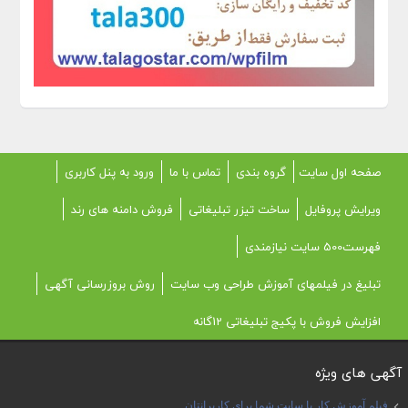
صفحه اول سایت
گروه بندی
تماس با ما
ورود به پنل کاربری
ویرایش پروفایل
ساخت تیزر تبلیغاتی
فروش دامنه های رند
فهرست500 سایت نیازمندی
تبلیغ در فیلمهای آموزش طراحی وب سایت
روش بروزرسانی آگهی
افزایش فروش با پکیج تبلیغاتی 12گانه
آگهی های ویژه
فیلم آموزش کار با سایت شما برای کاربرانتان