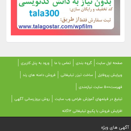
صفحه اول سایت
گروه بندی
تماس با ما
ورود به پنل کاربری
ویرایش پروفایل
ساخت تیزر تبلیغاتی
فروش دامنه های رند
فهرست500 سایت نیازمندی
تبلیغ در فیلمهای آموزش طراحی وب سایت
روش بروزرسانی آگهی
افزایش فروش با پکیج تبلیغاتی 12گانه
آگهی های ویژه