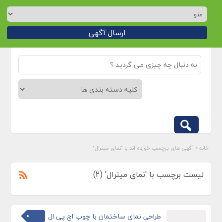
ارسال آگهی
خانه
»
آگهی های برچسب خورده اند با "نمای مینرال"
لیست برچسب با 'نمای مینرال' (2)
طراحی نمای ساختمان با چوب اچ پی ال