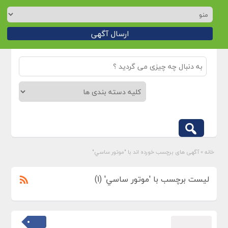
ارسال آگهی
خانه
»
آگهی های برچسب خورده اند با "موتور ساسي"
لیست برچسب با 'موتور ساسي' (1)