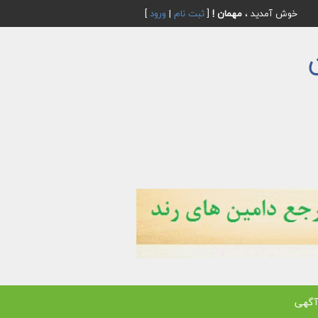
خوش آمدید ،
مهمان !
[
ثبت نام
|
ورود
]
آگهی