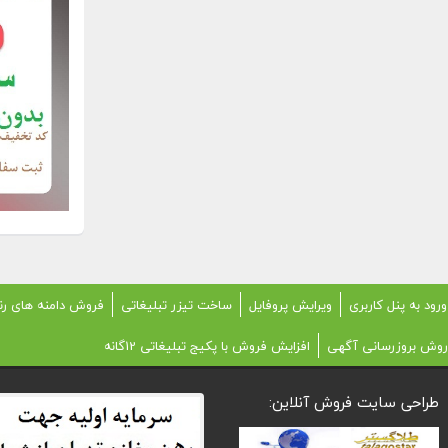
ورود به پنل کاربری
ویرایش پروفایل
ساخت تیزر تبلیغاتی
فروش دامنه های رن
روش بروزرسانی آگهی
افزایش فروش با پکیج تبلیغاتی 12گانه
طراحی سایت فروش آنلاین: