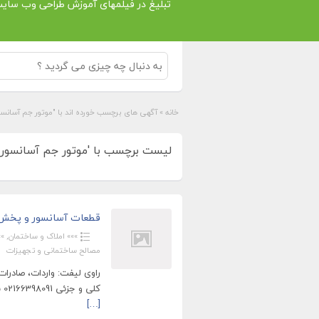
تبلیغ در فیلمهای آموزش طراحی وب سای
خانه
»
آگهی های برچسب خورده اند با "موتور جم آسانسو
لیست برچسب با 'موتور جم آسانسور' (1
قطعات آسانسور و پخش ل
»»» املاک و ساختمان
,
»»
مصالح ساختمانی و تجهیزات
راوی لیفت: واردات، صادر
کلی و جزئی 02166398091 بازرگانی آسانسور راوی(راوی لیفت): توزیع و فروش لوازم
[…]