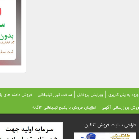
ورود به پنل کاربری
ویرایش پروفایل
ساخت تیزر تبلیغاتی
فروش دامنه های رن
روش بروزرسانی آگهی
افزایش فروش با پکیج تبلیغاتی 12گانه
طراحی سایت فروش آنلاین: