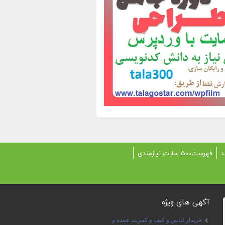
د
فهرست500 سایت نیازمندی
آگهی های ویژه
خریدار لباس و کیف و کمربند عمده و