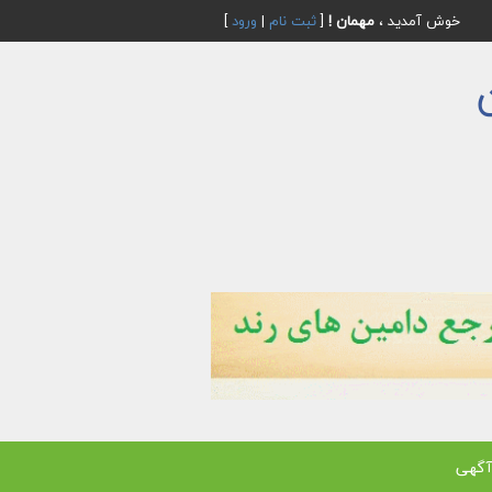
خوش آمدید ،
مهمان !
[
ثبت نام
|
ورود
]
آگهی