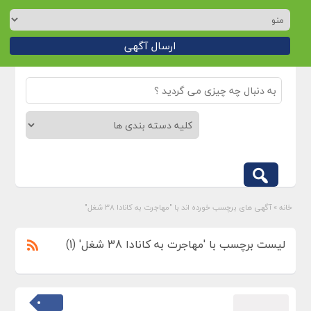
ارسال آگهی
خانه
»
آگهی های برچسب خورده اند با "مهاجرت به کانادا 38 شغل"
لیست برچسب با 'مهاجرت به کانادا 38 شغل' (1)