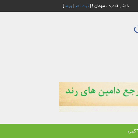
خوش آمدید ،
مهمان !
[
ثبت نام
|
ورود
]
آگهی