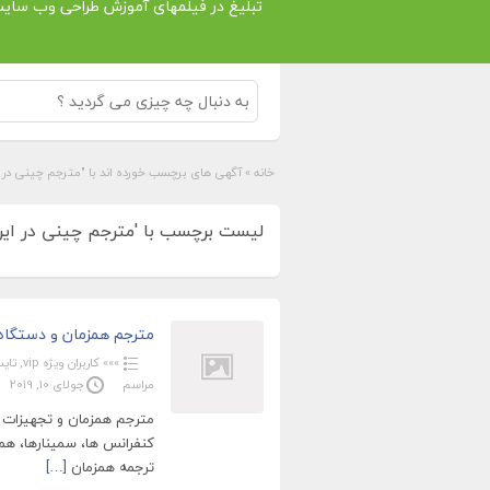
تبلیغ در فیلمهای آموزش طراحی وب سای
خانه
»
آگهی های برچسب خورده اند با "مترجم چینی در ای
لیست برچسب با 'مترجم چینی در ایران'
مترجم همزمان و دستگاه 
»»» کاربران ویژه vip
,
تایپ
مراسم
جولای 10, 2019
مترجم همزمان و تجهیزات د
کنفرانس ها، سمینارها، هم
ترجمه همزمان
[…]