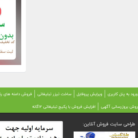
ورود به پنل کاربری
ویرایش پروفایل
ساخت تیزر تبلیغاتی
فروش دامنه های رن
روش بروزرسانی آگهی
افزایش فروش با پکیج تبلیغاتی 12گانه
طراحی سایت فروش آنلاین: