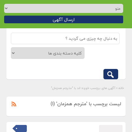
ارسال آگهی
خانه
»
آگهی های برچسب خورده اند با "مترجم همزمان"
لیست برچسب با 'مترجم همزمان' (1)