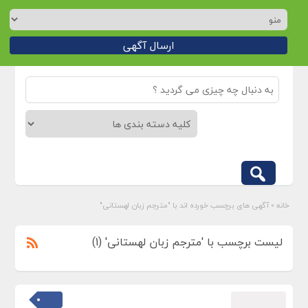
ارسال آگهی
خانه
»
آگهی های برچسب خورده اند با "مترجم زبان لهستانی"
لیست برچسب با 'مترجم زبان لهستانی' (1)