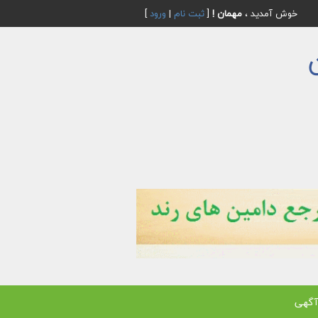
خوش آمدید ،
مهمان !
[
ثبت نام
|
ورود
]
آگهی