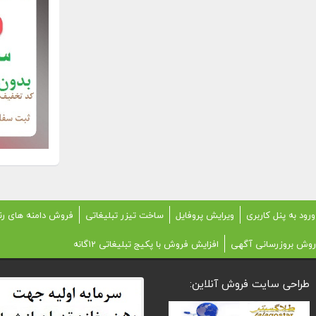
ورود به پنل کاربری
ویرایش پروفایل
ساخت تیزر تبلیغاتی
فروش دامنه های رن
روش بروزرسانی آگهی
افزایش فروش با پکیج تبلیغاتی 12گانه
طراحی سایت فروش آنلاین: