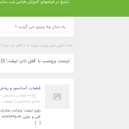
تبلیغ در فیلمهای آموزش طراحی وب سای
خانه
»
آگهی های برچسب خورده اند با "قفل تاپ ليفت"
لیست برچسب با 'قفل تاپ ليفت' (1)
قطعات آسانسور و پخش ل
»»» املاک و ساختمان
,
»»
مصالح ساختمانی و تجهیزات
راوی لیفت: واردات، صادر
کلی و جزئی 02166398091 بازرگانی آسانسور راوی(راوی لیفت): توزیع و فروش لوازم
[…]