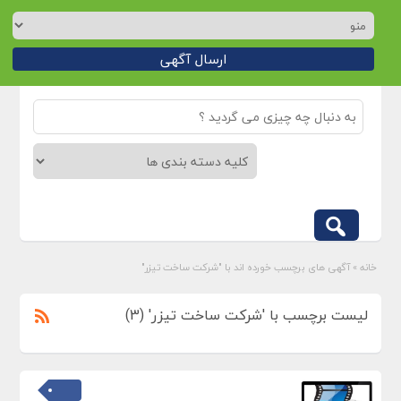
ارسال آگهی
خانه
»
آگهی های برچسب خورده اند با "شرکت ساخت تیزر"
لیست برچسب با 'شرکت ساخت تیزر' (3)