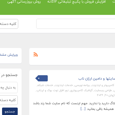
ت
افزایش فروش با پکیج تبلیغاتی 12گانه
روش بروزرسانی آگهی
کلیه دسته 
ویرایش مشخ
جستجو در 
یتها و دامین ارزان ناب
کامپیوتر و اینترنت
,
برنامه نویسی
,
خدمات اینترنت
,
خدمات شبکه
,
ی
,
طراحی وبسایت
,
گرافیک کامپیوتری
,
نرم افزار
,
نوت بوک و لپتاپ
,
ژوئن 20, 2026
کلیه دسته 
گ دارید یا ندارید. مهم اینست که نام سایت شما رند باشد
 همیشه باقی بمانید.
[…]