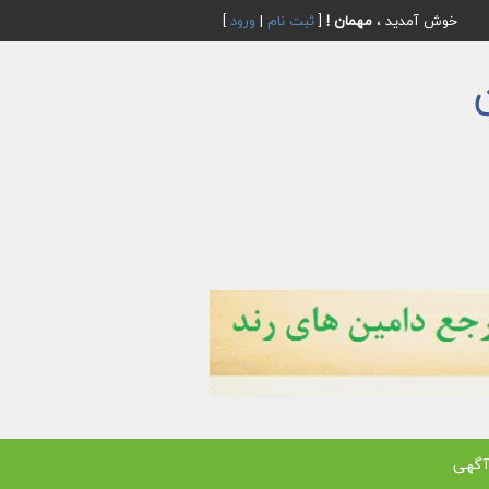
خوش آمدید ،
مهمان !
[
ثبت نام
|
ورود
]
آگهی