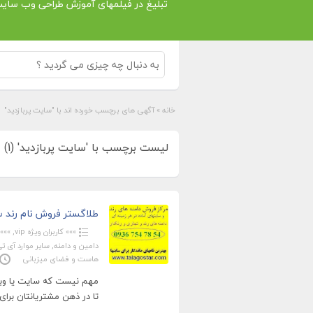
تبلیغ در فیلمهای آموزش طراحی وب سای
خانه
»
آگهی های برچسب خورده اند با "سایت پربازدید"
لیست برچسب با 'سایت پربازدید' (1)
طلاگستر فروش نام رند سا
»»» کاربران ویژه vip
,
»»» 
دامین و دامنه
,
سایر موارد آی ت
هاست و فضای میزبانی
مهم نیست که سایت یا وبلا
تا در ذهن مشتریانتان برای