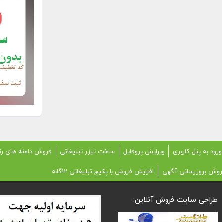
ورود به پنل کاربری
ویرایش پروفایل
ساخت تیزر تبلیغاتی
فروش دامنه های رن
روش بروزرسانی آگهی
افزایش فروش با پکیج تبلیغاتی 12گانه
طراحی سایت فروش آنلاین: