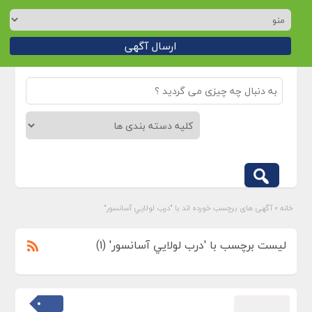
ارسال آگهی
خانه
»
آگهی های برچسب خورده اند با "درب لولايي آسانسور"
لیست برچسب با 'درب لولايي آسانسور' (1)