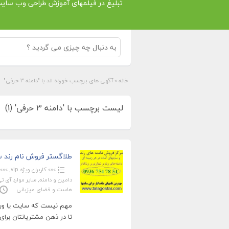
تبلیغ در فیلمهای آموزش طراحی وب سای
خانه
»
آگهی های برچسب خورده اند با "دامنه 3 حرفی"
لیست برچسب با 'دامنه 3 حرفی' (1)
طلاگستر فروش نام رند سا
»»» کاربران ویژه vip
,
»»» 
دامین و دامنه
,
سایر موارد آی ت
هاست و فضای میزبانی
مهم نیست که سایت یا وبلا
تا در ذهن مشتریانتان برای