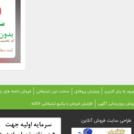
ورود به پنل کاربری
ویرایش پروفایل
ساخت تیزر تبلیغاتی
فروش دامنه های رن
روش بروزرسانی آگهی
افزایش فروش با پکیج تبلیغاتی 12گانه
طراحی سایت فروش آنلاین: