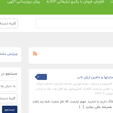
ت
افزایش فروش با پکیج تبلیغاتی 12گانه
روش بروزرسانی آگهی
کلیه دسته 
ویرایش مشخ
جستجو در 
یتها و دامین ارزان ناب
کامپیوتر و اینترنت
,
برنامه نویسی
,
خدمات اینترنت
,
خدمات شبکه
,
ی
,
طراحی وبسایت
,
گرافیک کامپیوتری
,
نرم افزار
,
نوت بوک و لپتاپ
,
ژوئن 20, 2026
کلیه دسته 
گ دارید یا ندارید. مهم اینست که نام سایت شما رند باشد
 همیشه باقی بمانید.
[…]