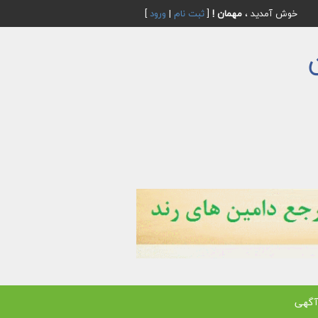
خوش آمدید ،
مهمان !
[
ثبت نام
|
ورود
]
آگهی