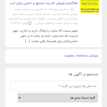
طلاگستر فروش نام رند سایتها و دامین ارزان ناب
»»» کاربران ویژه vip
,
»»» کامپیوتر و اینترنت
,
برنامه
نویسی
,
خدمات اینترنت
,
خدمات شبکه
,
دامین و دامنه
,
سایر
موارد آی تی
,
طراحی وبسایت
,
گرافیک کامپیوتری
,
نرم افزار
,
نوت
بوک و لپتاپ
,
هاست و فضای میزبانی
ژوئن 20, 2026
مهم نیست که سایت یا وبلاگ دارید یا ندارید. مهم
اینست که نام سایت شما رند باشد تا در ذهن
مشتریانتان برای همیشه باقی بمانید.
[…]
ویرایش مشخصات عضویت
جستجو در آگهی ها