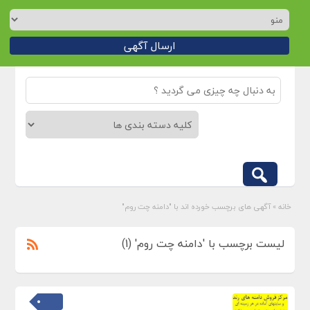
ارسال آگهی
خانه
»
آگهی های برچسب خورده اند با "دامنه چت روم"
لیست برچسب با 'دامنه چت روم' (1)