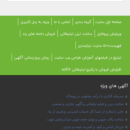
صفحه اول سایت
گروه بندی
تماس با ما
ورود به پنل کاربری
ویرایش پروفایل
ساخت تیزر تبلیغاتی
فروش دامنه های رند
فهرست500 سایت نیازمندی
تبلیغ در فیلمهای آموزش طراحی وب سایت
روش بروزرسانی آگهی
افزایش فروش با پکیج تبلیغاتی 12گانه
آگهی های ویژه
سرمایه گذاری با درآمد میلیونی در پوشاک
ساخت تیزر و فیلم تبلیغاتی و آگهی تجاری و صنعتی
دفتر یا مغازه از شما کار خدمات اینترنتی و هنری از ما
ساخت پالت چوبی و تولید جعبه چوبی صبا و پخش چوب
خریدار لباس و کیف و کمربند عمده و جزئی