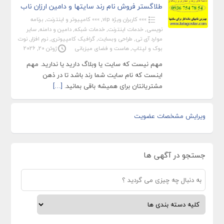
طلاگستر فروش نام رند سایتها و دامین ارزان ناب
»»» کاربران ویژه vip
,
»»» کامپیوتر و اینترنت
,
برنامه
نویسی
,
خدمات اینترنت
,
خدمات شبکه
,
دامین و دامنه
,
سایر
موارد آی تی
,
طراحی وبسایت
,
گرافیک کامپیوتری
,
نرم افزار
,
نوت
بوک و لپتاپ
,
هاست و فضای میزبانی
ژوئن 20, 2026
مهم نیست که سایت یا وبلاگ دارید یا ندارید. مهم
اینست که نام سایت شما رند باشد تا در ذهن
مشتریانتان برای همیشه باقی بمانید.
[…]
ویرایش مشخصات عضویت
جستجو در آگهی ها