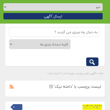
ارسال آگهی
خانه
»
آگهی های برچسب خورده اند با "دامنه نیک"
لیست برچسب با 'دامنه نیک' (1)