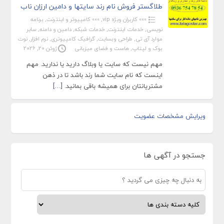
طلاگستر فروش نام رند سایتها و دامین ارزان ناب
»»» کاربران ویژه vip
,
»»» کامپیوتر و اینترنت
,
برنامه
نویسی
,
خدمات اینترنت
,
خدمات شبکه
,
دامین و دامنه
,
سایر
موارد آی تی
,
طراحی وبسایت
,
گرافیک کامپیوتری
,
نرم افزار
,
نوت
بوک و لپتاپ
,
هاست و فضای میزبانی
ژوئن 20, 2026
مهم نیست که سایت یا وبلاگ دارید یا ندارید. مهم
اینست که نام سایت شما رند باشد تا در ذهن
مشتریانتان برای همیشه باقی بمانید.
[…]
ویرایش مشخصات عضویت
جستجو در آگهی ها