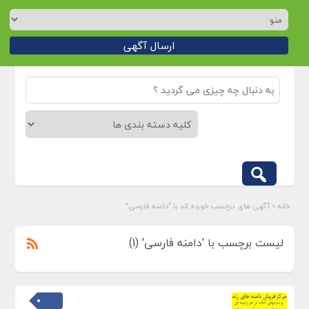
ارسال آگهی
خانه
»
آگهی های برچسب خورده اند با "دامنه فارسی"
لیست برچسب با 'دامنه فارسی' (1)