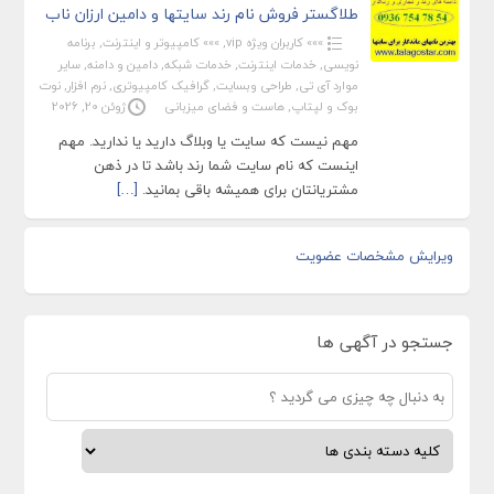
طلاگستر فروش نام رند سایتها و دامین ارزان ناب
»»» کاربران ویژه vip
,
»»» کامپیوتر و اینترنت
,
برنامه
نویسی
,
خدمات اینترنت
,
خدمات شبکه
,
دامین و دامنه
,
سایر
موارد آی تی
,
طراحی وبسایت
,
گرافیک کامپیوتری
,
نرم افزار
,
نوت
بوک و لپتاپ
,
هاست و فضای میزبانی
ژوئن 20, 2026
مهم نیست که سایت یا وبلاگ دارید یا ندارید. مهم
اینست که نام سایت شما رند باشد تا در ذهن
مشتریانتان برای همیشه باقی بمانید.
[…]
ویرایش مشخصات عضویت
جستجو در آگهی ها