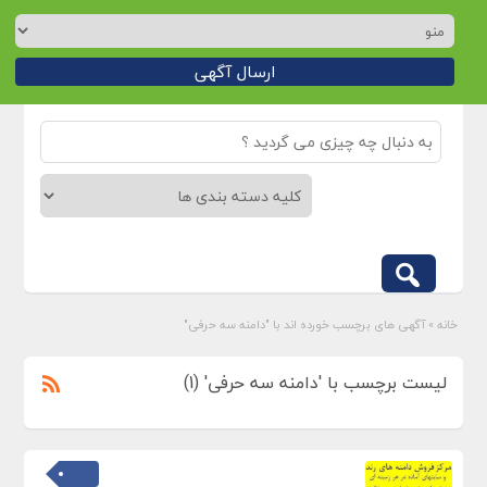
ارسال آگهی
خانه
»
آگهی های برچسب خورده اند با "دامنه سه حرفی"
لیست برچسب با 'دامنه سه حرفی' (1)