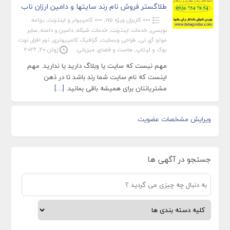
طلاگستر فروش نام رند سایتها و دامین ارزان ناب
»»» کاربران ویژه vip
,
»»» کامپیوتر و اینترنت
,
برنامه
نویسی
,
خدمات اینترنت
,
خدمات شبکه
,
دامین و دامنه
,
سایر
موارد آی تی
,
طراحی وبسایت
,
گرافیک کامپیوتری
,
نرم افزار
,
نوت
بوک و لپتاپ
,
هاست و فضای میزبانی
ژوئن 20, 2026
مهم نیست که سایت یا وبلاگ دارید یا ندارید. مهم
اینست که نام سایت شما رند باشد تا در ذهن
مشتریانتان برای همیشه باقی بمانید.
[…]
ویرایش مشخصات عضویت
جستجو در آگهی ها