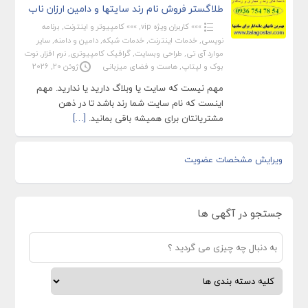
طلاگستر فروش نام رند سایتها و دامین ارزان ناب
»»» کاربران ویژه vip
,
»»» کامپیوتر و اینترنت
,
برنامه
نویسی
,
خدمات اینترنت
,
خدمات شبکه
,
دامین و دامنه
,
سایر
موارد آی تی
,
طراحی وبسایت
,
گرافیک کامپیوتری
,
نرم افزار
,
نوت
بوک و لپتاپ
,
هاست و فضای میزبانی
ژوئن 20, 2026
مهم نیست که سایت یا وبلاگ دارید یا ندارید. مهم
اینست که نام سایت شما رند باشد تا در ذهن
مشتریانتان برای همیشه باقی بمانید.
[…]
ویرایش مشخصات عضویت
جستجو در آگهی ها