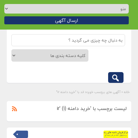
ارسال آگهی
خانه
»
آگهی های برچسب خورده اند با "خرید دامنه ir"
لیست برچسب با 'خرید دامنه ir' (1)