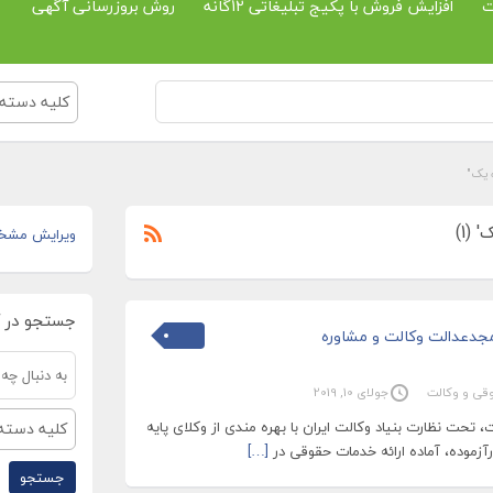
ت
افزایش فروش با پکیج تبلیغاتی 12گانه
روش بروزرسانی آگهی
کلیه دسته 
 یک"
(1)
ویرایش مشخ
جستجو در 
جدعدالت وکالت و مشاوره
قی و وکالت
جولای 10, 2019
حت نظارت بنیاد وکالت ایران با بهره مندی از وکلای پایه
کلیه دسته 
زموده، آماده ارائه خدمات حقوقی در
[…]