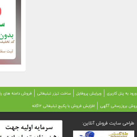
ورود به پنل کاربری
ویرایش پروفایل
ساخت تیزر تبلیغاتی
فروش دامنه های رن
روش بروزرسانی آگهی
افزایش فروش با پکیج تبلیغاتی 12گانه
طراحی سایت فروش آنلاین: