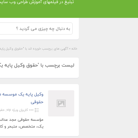
تبلیغ در فیلمهای آموزش طراحی وب سای
خانه
»
آگهی های برچسب خورده اند با "حقوق وکیل پایه
لیست برچسب با 'حقوق وکیل پایه یک' 
وکیل پایه یک موسسه م
حقوقی
»»» کاربران ویژه vip
,
حقو
مؤسسه حقوقی مجد عدالت، ت
یک، متخصص، متبحر و کارآ