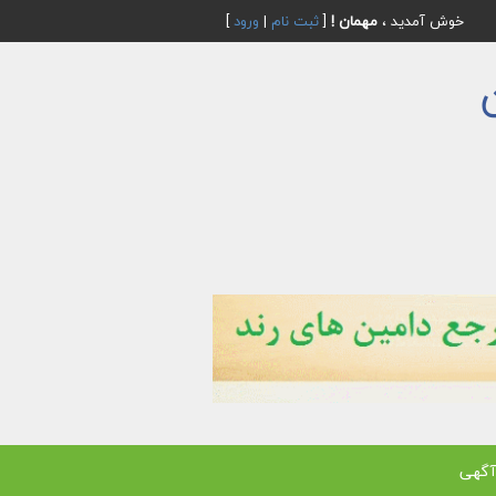
خوش آمدید ،
مهمان !
[
ثبت نام
|
ورود
]
آگهی