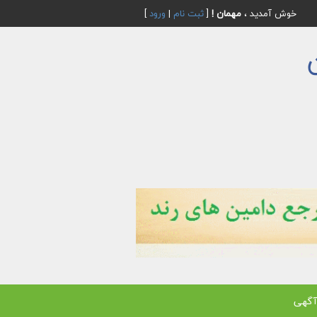
خوش آمدید ،
مهمان !
[
ثبت نام
|
ورود
]
آگهی