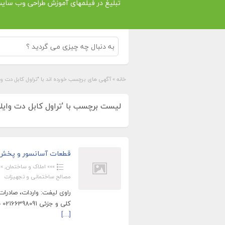
تبلیغ در فیلمهای آموزش طراحی وب سای
خانه
»
آگهی های برچسب خورده اند با "تراول كابل دت وای
لیست برچسب با 'تراول كابل دت وایلر ت
قطعات آسانسور و پخش ل
»»» املاک و ساختمان
,
»»
مصالح ساختمانی و تجهیزات
راوی لیفت: واردات، صادر
کلی و جزئی 02166398091 بازرگانی آسانسور راوی(راوی لیفت): توزیع و فروش لوازم
[…]