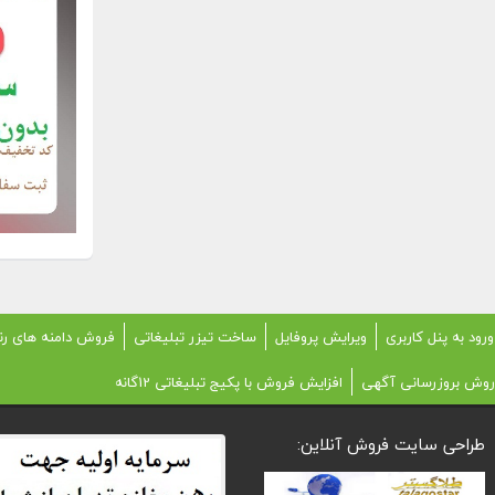
ورود به پنل کاربری
ویرایش پروفایل
ساخت تیزر تبلیغاتی
فروش دامنه های رن
روش بروزرسانی آگهی
افزایش فروش با پکیج تبلیغاتی 12گانه
طراحی سایت فروش آنلاین: