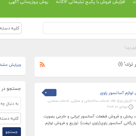
ت
افزایش فروش با پکیج تبلیغاتی 12گانه
روش بروزرسانی آگهی
کلیه دسته 
لر ترك"
رك' (1)
ویرایش مشخ
جستجو در 
وازم آسانسور راوی
» کاربران ویژه vip
,
خدمات ساختمانی و عمرانی
,
خدمات صنعتی
,
جولای 10, 2019
ات، پخش و فروش قطعات آسانسور ایرانی و خارجی بصورت
کلیه دسته 