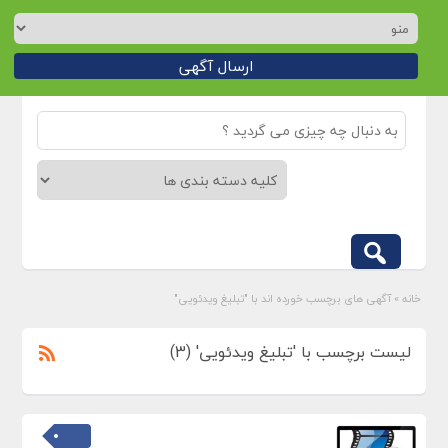
ارسال آگهی
خانه
»
آگهی های برچسب خورده اند با "تبلیغ ویدئویی"
لیست برچسب با 'تبلیغ ویدئویی' (3)