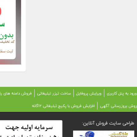
ورود به پنل کاربری
ویرایش پروفایل
ساخت تیزر تبلیغاتی
فروش دامنه های رن
روش بروزرسانی آگهی
افزایش فروش با پکیج تبلیغاتی 12گانه
طراحی سایت فروش آنلاین: