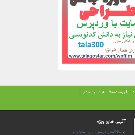
د
فهرست500 سایت نیازمندی
آگهی های ویژه
طلاگستر فروش نام رند سایتها و