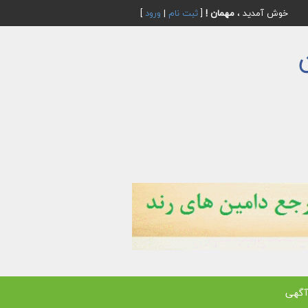
خوش آمدید ،
مهمان !
[
ثبت نام
|
ورود
]
آگهی