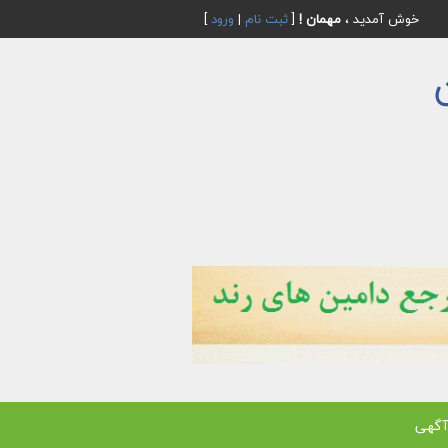
خوش آمدید ،
مهمان !
[
ثبت نام
|
ورود
]
آگهی