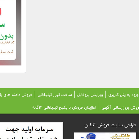
ورود به پنل کاربری
ویرایش پروفایل
ساخت تیزر تبلیغاتی
فروش دامنه های رن
روش بروزرسانی آگهی
افزایش فروش با پکیج تبلیغاتی 12گانه
طراحی سایت فروش آنلاین: