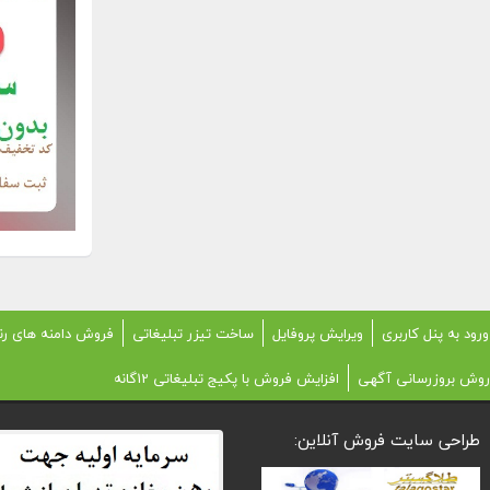
ورود به پنل کاربری
ویرایش پروفایل
ساخت تیزر تبلیغاتی
فروش دامنه های رن
روش بروزرسانی آگهی
افزایش فروش با پکیج تبلیغاتی 12گانه
طراحی سایت فروش آنلاین: