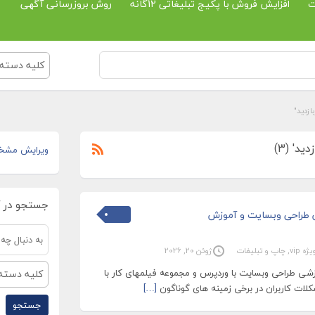
ت
افزایش فروش با پکیج تبلیغاتی 12گانه
روش بروزرسانی آگهی
کلیه دسته 
ازدید"
د' (3)
ویرایش مشخ
جستجو در 
ش طراحی وبسایت و آموزش
ه vip
,
چاپ و تبلیغات
ژوئن 20, 2026
زشی طراحی وبسایت با وردپرس و مجموعه فیلمهای کار با
کلیه دسته 
کلات کاربران در برخی زمینه های گوناگون
[…]