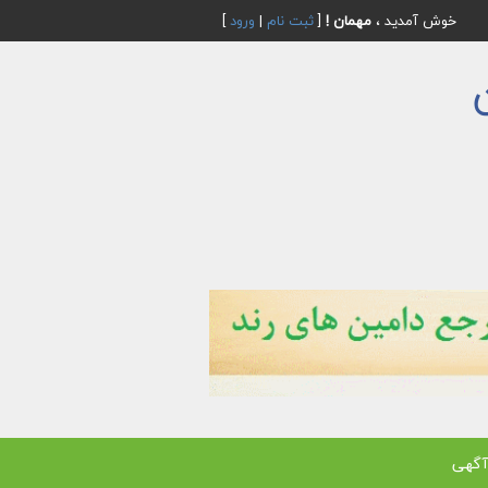
خوش آمدید ،
مهمان !
[
ثبت نام
|
ورود
]
آگهی