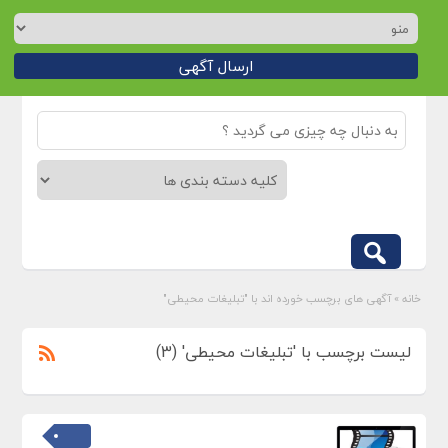
ارسال آگهی
خانه
»
آگهی های برچسب خورده اند با "تبلیغات محیطی"
لیست برچسب با 'تبلیغات محیطی' (3)