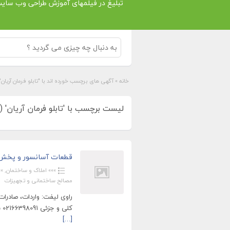
تبلیغ در فیلمهای آموزش طراحی وب سای
خانه
»
آگهی های برچسب خورده اند با "تابلو فرمان آريان"
لیست برچسب با 'تابلو فرمان آريان' (1)
قطعات آسانسور و پخش ل
»»» املاک و ساختمان
,
»»
مصالح ساختمانی و تجهیزات
راوی لیفت: واردات، صادر
کلی و جزئی 02166398091 بازرگانی آسانسور راوی(راوی لیفت): توزیع و فروش لوازم
[…]