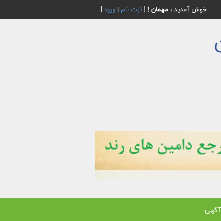
خوش آمدید ،
مهمان !
[
ثبت نام
|
ورود
]
آگهی