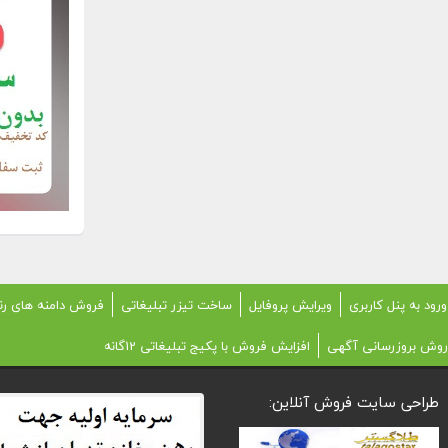
ورود به پنل کاربری
ویرایش پروفایل
ساخت تیزر تبلیغاتی
فروش دامنه های رن
روش بروزرسانی آگهی
افزایش فروش با پکیج تبلیغاتی 12گانه
طراحی سایت فروش آنلاین: