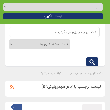
ارسال آگهی
خانه
»
آگهی های برچسب خورده اند با "بافر هيدروليكی"
لیست برچسب با 'بافر هيدروليكی' (1)