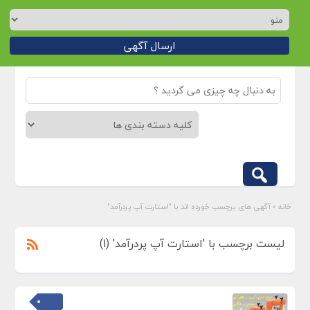
ارسال آگهی
خانه
»
آگهی های برچسب خورده اند با "استارت آپ پردرآمد"
لیست برچسب با 'استارت آپ پردرآمد' (1)