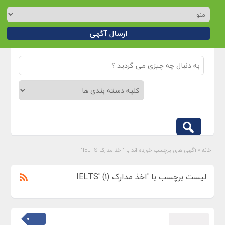
ارسال آگهی
خانه
»
آگهی های برچسب خورده اند با "اخذ مدارک IELTS"
لیست برچسب با 'اخذ مدارک IELTS' (1)