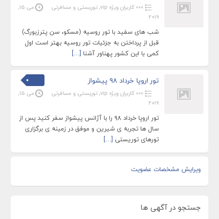
»»» کاربران ویژه vip
,
توریستی و مسافرتی
می 15,
2019
شب های سفید با تور روسیه (مسکو، سن پترزبورگ)
قبل از پرداختن به جزئیات تور روسیه بهتر است اول
کمی با این کشور پهناور آشنا
[…]
تور اروپا خرداد ۹۸ پیشواز
»»» کاربران ویژه vip
,
توریستی و مسافرتی
می 15,
2019
تور اروپا خرداد ۹۸ را با آژانس پیشواز سفر کنید پس از
سال ها تجربه ی شیرین و موفق در زمینه ی برگزاری
تورهای توریستی
[…]
ویرایش مشخصات عضویت
جستجو در آگهی ها